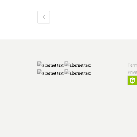
Term
Priv